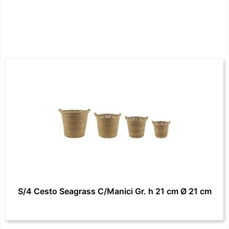
S/4 Cesto Seagrass C/Manici Gr. h 21 cm Ø 21 cm