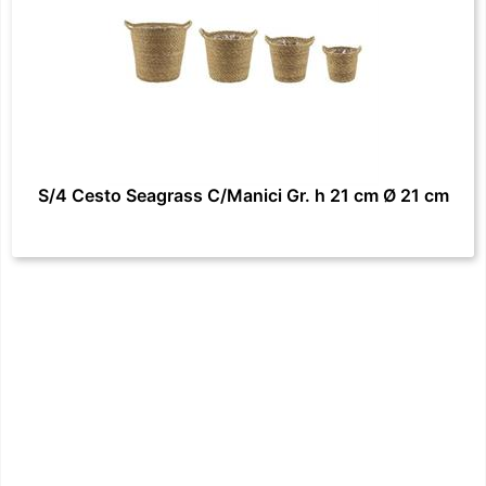
S/4 Cesto Seagrass C/Manici Gr. h 21 cm Ø 21 cm