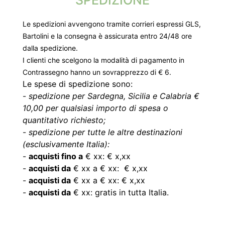
SPEDIZIONE
Le spedizioni avvengono tramite corrieri espressi GLS,
Bartolini e la consegna è assicurata entro 24/48 ore
dalla spedizione.
I clienti che scelgono la modalità di pagamento in
Contrassegno hanno un sovrapprezzo di € 6.
Le spese di spedizione sono:
-
spedizione per Sardegna, Sicilia e Calabria €
10,00 per qualsiasi importo di spesa o
quantitativo richiesto;
-
spedizione per tutte le altre destinazioni
(esclusivamente Italia):
-
acquisti fino a
€ xx: € x,xx
-
acquisti da
€ xx a € xx: € x,xx
-
acquisti da
€ xx a € xx: € x,xx
-
acquisti da
€ xx: gratis in tutta Italia.