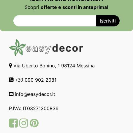
Scopri
offerte e sconti in anteprima!
Via Uberto Bonino, 1 98124 Messina
090 902 2081
+39
info@easydecor.it
P.IVA: IT03271300836
Facebook
Instagram
Pinterest