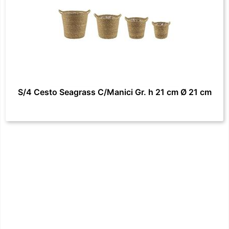
S/4 Cesto Seagrass C/Manici Gr. h 21 cm Ø 21 cm