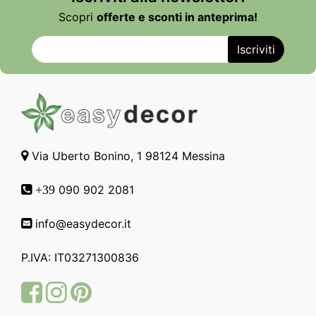
Scopri
offerte e sconti in anteprima!
Via Uberto Bonino, 1 98124 Messina
090 902 2081
+39
info@easydecor.it
P.IVA: IT03271300836
Facebook
Instagram
Pinterest