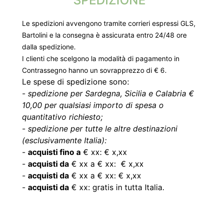
SPEDIZIONE
Le spedizioni avvengono tramite corrieri espressi GLS,
Bartolini e la consegna è assicurata entro 24/48 ore
dalla spedizione.
I clienti che scelgono la modalità di pagamento in
Contrassegno hanno un sovrapprezzo di € 6.
Le spese di spedizione sono:
-
spedizione per Sardegna, Sicilia e Calabria €
10,00 per qualsiasi importo di spesa o
quantitativo richiesto;
-
spedizione per tutte le altre destinazioni
(esclusivamente Italia):
-
acquisti fino a
€ xx: € x,xx
-
acquisti da
€ xx a € xx: € x,xx
-
acquisti da
€ xx a € xx: € x,xx
-
acquisti da
€ xx: gratis in tutta Italia.