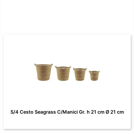
S/4 Cesto Seagrass C/Manici Gr. h 21 cm Ø 21 cm