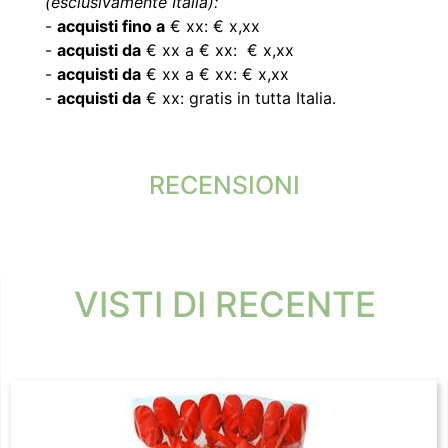
(esclusivamente Italia):
-
acquisti fino a
€ xx: € x,xx
-
acquisti da
€ xx a € xx: € x,xx
-
acquisti da
€ xx a € xx: € x,xx
-
acquisti da
€ xx: gratis in tutta Italia.
RECENSIONI
VISTI DI RECENTE