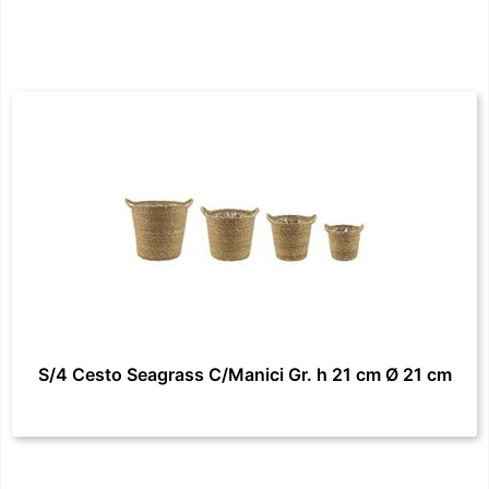
S/4 Cesto Seagrass C/Manici Gr. h 21 cm Ø 21 cm