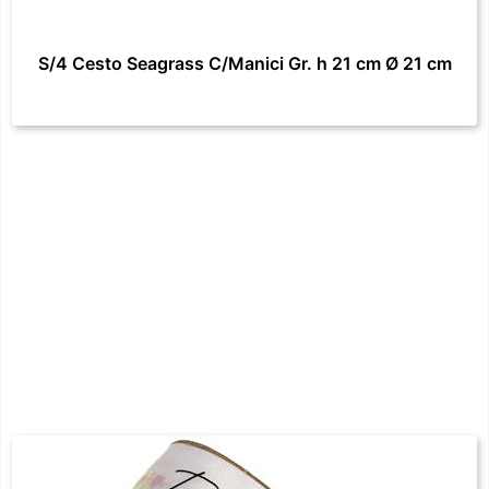
S/4 Cesto Seagrass C/Manici Gr. h 21 cm Ø 21 cm