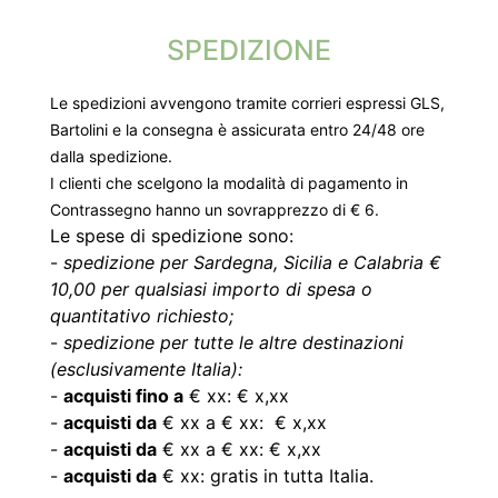
SPEDIZIONE
Le spedizioni avvengono tramite corrieri espressi GLS,
Bartolini e la consegna è assicurata entro 24/48 ore
dalla spedizione.
I clienti che scelgono la modalità di pagamento in
Contrassegno hanno un sovrapprezzo di € 6.
Le spese di spedizione sono:
-
spedizione per Sardegna, Sicilia e Calabria €
10,00 per qualsiasi importo di spesa o
quantitativo richiesto;
-
spedizione per tutte le altre destinazioni
(esclusivamente Italia):
-
acquisti fino a
€ xx: € x,xx
-
acquisti da
€ xx a € xx: € x,xx
-
acquisti da
€ xx a € xx: € x,xx
-
acquisti da
€ xx: gratis in tutta Italia.