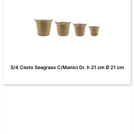
S/4 Cesto Seagrass C/Manici Gr. h 21 cm Ø 21 cm