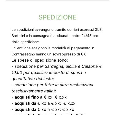
SPEDIZIONE
Le spedizioni avvengono tramite corrieri espressi GLS,
Bartolini e la consegna è assicurata entro 24/48 ore
dalla spedizione.
I clienti che scelgono la modalità di pagamento in
Contrassegno hanno un sovrapprezzo di € 6.
Le spese di spedizione sono:
-
spedizione per Sardegna, Sicilia e Calabria €
10,00 per qualsiasi importo di spesa o
quantitativo richiesto;
-
spedizione per tutte le altre destinazioni
(esclusivamente Italia):
-
acquisti fino a
€ xx: € x,xx
-
acquisti da
€ xx a € xx: € x,xx
-
acquisti da
€ xx a € xx: € x,xx