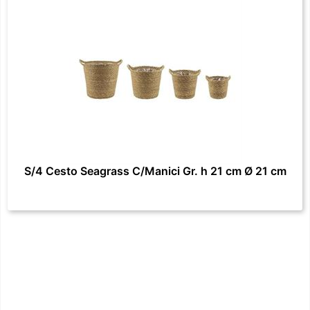
S/4 Cesto Seagrass C/Manici Gr. h 21 cm Ø 21 cm