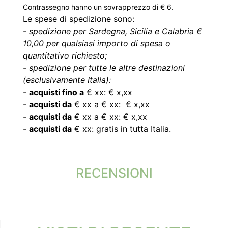
Contrassegno hanno un sovrapprezzo di € 6.
Le spese di spedizione sono:
-
spedizione per Sardegna, Sicilia e Calabria €
10,00 per qualsiasi importo di spesa o
quantitativo richiesto;
-
spedizione per tutte le altre destinazioni
(esclusivamente Italia):
-
acquisti fino a
€ xx: € x,xx
-
acquisti da
€ xx a € xx: € x,xx
-
acquisti da
€ xx a € xx: € x,xx
-
acquisti da
€ xx: gratis in tutta Italia.
RECENSIONI