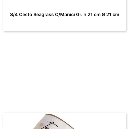
S/4 Cesto Seagrass C/Manici Gr. h 21 cm Ø 21 cm