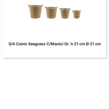
S/4 Cesto Seagrass C/Manici Gr. h 21 cm Ø 21 cm