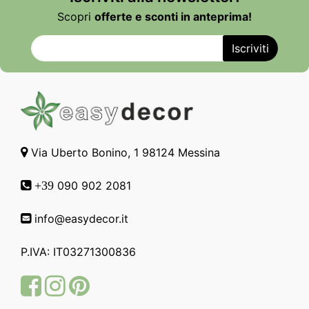
Scopri
offerte e sconti in anteprima!
Via Uberto Bonino, 1 98124 Messina
090 902 2081
+39
info@easydecor.it
P.IVA: IT03271300836
Facebook
Instagram
Pinterest