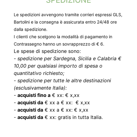
SPEDIZIONE
Le spedizioni avvengono tramite corrieri espressi GLS,
Bartolini e la consegna è assicurata entro 24/48 ore
dalla spedizione.
I clienti che scelgono la modalità di pagamento in
Contrassegno hanno un sovrapprezzo di € 6.
Le spese di spedizione sono:
-
spedizione per Sardegna, Sicilia e Calabria €
10,00 per qualsiasi importo di spesa o
quantitativo richiesto;
-
spedizione per tutte le altre destinazioni
(esclusivamente Italia):
-
acquisti fino a
€ xx: € x,xx
-
acquisti da
€ xx a € xx: € x,xx
-
acquisti da
€ xx a € xx: € x,xx
-
acquisti da
€ xx: gratis in tutta Italia.