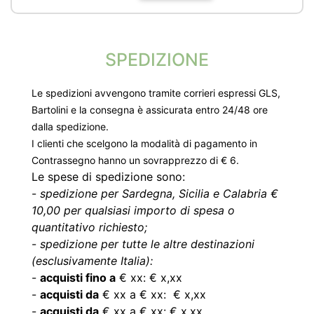
SPEDIZIONE
Le spedizioni avvengono tramite corrieri espressi GLS,
Bartolini e la consegna è assicurata entro 24/48 ore
dalla spedizione.
I clienti che scelgono la modalità di pagamento in
Contrassegno hanno un sovrapprezzo di € 6.
Le spese di spedizione sono:
-
spedizione per Sardegna, Sicilia e Calabria €
10,00 per qualsiasi importo di spesa o
quantitativo richiesto;
-
spedizione per tutte le altre destinazioni
(esclusivamente Italia):
-
acquisti fino a
€ xx: € x,xx
-
acquisti da
€ xx a € xx: € x,xx
-
acquisti da
€ xx a € xx: € x,xx