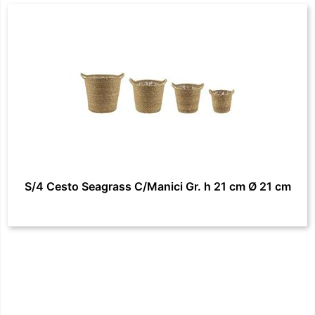
S/4 Cesto Seagrass C/Manici Gr. h 21 cm Ø 21 cm